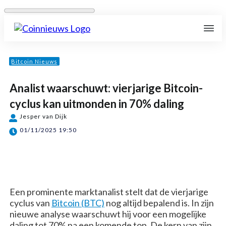
Bitcoin Nieuws
Analist waarschuwt: vierjarige Bitcoin-
cyclus kan uitmonden in 70% daling
Jesper van Dijk
01/11/2025 19:50
Share
0
Post
0
Share
0
Pin
0
Een prominente marktanalist stelt dat de vierjarige
cyclus van
Bitcoin (BTC)
nog altijd bepalend is. In zijn
nieuwe analyse waarschuwt hij voor een mogelijke
daling tot 70% na een komende top. De kern van zijn