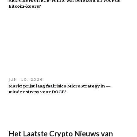
AEX-cijfers en ECB-rente: wat betekent dit voor de
Bitcoin-koers?
JUNI 10, 2026
Markt prijst laag faalrisico MicroStrategy in —
minder stress voor DOGE?
Het Laatste Crypto Nieuws van